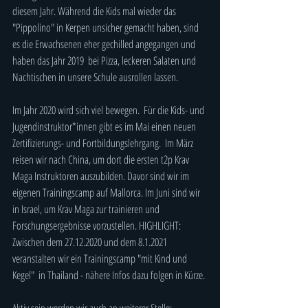
diesem Jahr. Während die Kids mal wieder das 
"Pippolino" in Kerpen unsicher gemacht haben, sind 
es die Erwachsenen eher gechilled angegangen und 
haben das Jahr 2019  bei Pizza, leckeren Salaten und 
Nachtischen in unsere Schule ausrollen lassen. 
Im Jahr 2020 wird sich viel bewegen.  Für die Kids- und 
Jugendinstruktor*innen gibt es im Mai einen neuen 
Zertifizierungs- und Fortbildungslehrgang.  Im März 
reisen wir nach China, um dort die ersten t2p Krav 
Maga Instruktoren auszubilden. Davor sind wir im 
eigenen Trainingscamp auf Mallorca. Im Juni sind wir 
in Israel, um Krav Maga zur trainieren und 
Forschungsergebnisse vorzustellen. HIGHLIGHT: 
Zwischen dem 27.12.2020 und dem 8.1.2021 
veranstalten wir ein Trainingscamp "mit Kind und 
Kegel"  in Thailand - nähere Infos dazu folgen in Kürze.