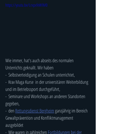
https://youtu.be/LrxpxfeWlM0
Wie immer, hat's auch abseits des normalen 
Unterrichts geknallt. Wir haben
-  Selbstverteidigung an Schulen unterrichtet,
-  Krav Maga Kurse  in der universitären Weiterbildung 
und im Betriebssport durchgeführt,
-  Seminare und Workshops an anderen Standorten 
gegeben,
-  den 
Rettungsdienst Bergheim
 ganzjährig im Bereich 
Gewaltprävention und Konfliktmanagement 
ausgebildet
-  Wie waren in zahlreichen 
Fortbildungen bei der 