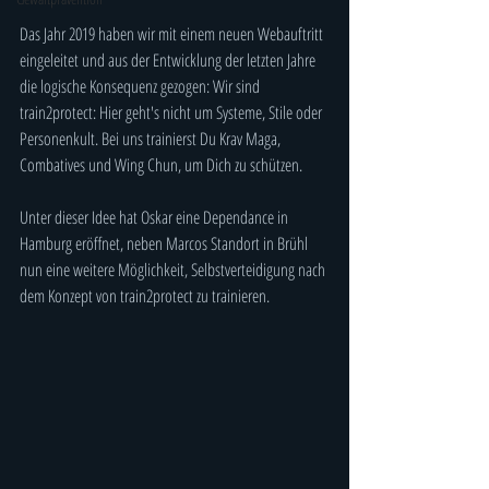
Das Jahr 2019 haben wir mit einem neuen Webauftritt 
eingeleitet und aus der Entwicklung der letzten Jahre 
die logische Konsequenz gezogen: Wir sind 
train2protect: Hier geht's nicht um Systeme, Stile oder 
Personenkult. Bei uns trainierst Du Krav Maga, 
Combatives und Wing Chun, um Dich zu schützen.
Unter dieser Idee hat Oskar eine Dependance in 
Hamburg eröffnet, neben Marcos Standort in Brühl 
nun eine weitere Möglichkeit, Selbstverteidigung nach 
dem Konzept von train2protect zu trainieren.