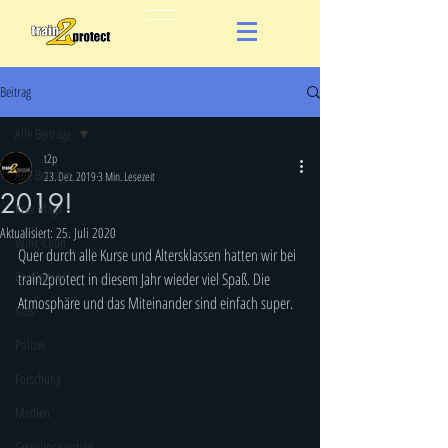
Beitrag
Alle Beiträge
t2p
Alle Beiträge
23. Dez. 2019
3 Min. Lesezeit
2019!
Krav Maga
Aktualisiert:
25. Juli 2020
Wing Chun
Quer durch alle Kurse und Altersklassen hatten wir bei 
Combatives
train2protect in diesem Jahr wieder viel Spaß. Die 
Atmosphäre und das Miteinander sind einfach super. 
Kids
Polizei
Forschung
Medien
Gewaltprävention