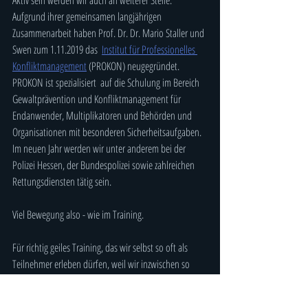
Aktiv sein werden wir auch an weiterer Stelle: 
Aufgrund ihrer gemeinsamen langjährigen 
Zusammenarbeit haben Prof. Dr. Dr. Mario Staller und 
Swen zum 1.11.2019 das  
Institut für Professionelles 
Konfliktmanagement
 (PROKON) neugegründet. 
PROKON ist spezialisiert  auf die Schulung im Bereich 
Gewaltprävention und Konfliktmanagement für 
Endanwender, Multiplikatoren und Behörden und 
Organisationen mit besonderen Sicherheitsaufgaben. 
Im neuen Jahr werden wir unter anderem bei der 
Polizei Hessen, der Bundespolizei sowie zahlreichen 
Rettungsdiensten tätig sein.
Viel Bewegung also - wie im Training. 
Für richtig geiles Training, das wir selbst so oft als 
Teilnehmer erleben dürfen, weil wir inzwischen so 
gute Trainer*innen haben, möchten wir danken!  Wir 
danken Abaddon, Cem, Daniel (mittelgroß), Daniel 