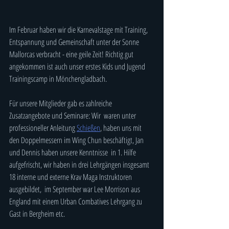
Im Februar haben wir die Karnevalstage mit Training, 
Entspannung und Gemeinschaft unter der Sonne 
Mallorcas verbracht - eine geile Zeit! Richtig gut 
angekommen ist auch unser erstes Kids und Jugend 
Trainingscamp in Mönchengladbach.
Für unsere Mitglieder gab es zahlreiche 
Zusatzangebote und Seminare: Wir  waren unter 
professioneller Anleitung 
Schießen
, haben uns mit 
den Doppelmessern im Wing Chun beschäftigt, Jan 
und Dennis haben unsere Kenntnisse  in 1. Hilfe 
aufgefrischt, wir haben in drei Lehrgängen insgesamt 
18 interne und externe Krav Maga Instruktoren 
ausgebildet,  im September war Lee Morrison aus 
England mit einem Urban Combatives Lehrgang zu 
Gast in Bergheim etc. 