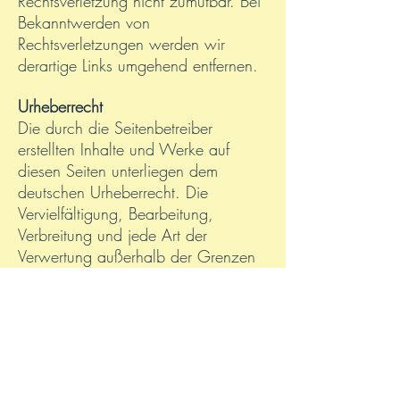
Rechtsverletzung nicht zumutbar. Bei
Bekanntwerden von
Rechtsverletzungen werden wir
derartige Links umgehend entfernen.
Urheberrecht
Die durch die Seitenbetreiber
erstellten Inhalte und Werke auf
diesen Seiten unterliegen dem
deutschen Urheberrecht. Die
Vervielfältigung, Bearbeitung,
Verbreitung und jede Art der
Verwertung außerhalb der Grenzen
des Urheberrechtes bedürfen der
schriftlichen Zustimmung des
jeweiligen Autors bzw. Erstellers.
Downloads und Kopien dieser Seite
sind nur für den privaten, nicht
kommerziellen Gebrauch gestattet.