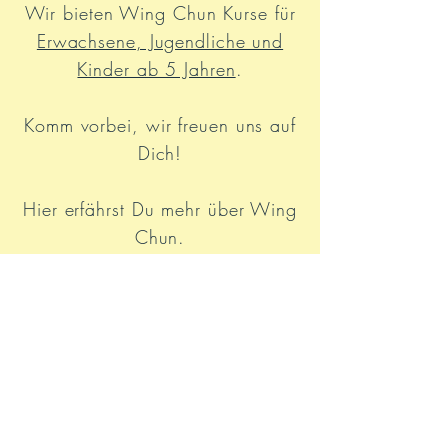
Wir bieten Wing Chun Kurse für
Erwachsene, Jugendliche und
Kinder ab 5 Jahren
.
Komm vorbei, wir freuen uns auf
Dich!
Hier erfährst Du mehr über
Wing
Chun.
Wing Chun
DU HAST INTERESSE?
Für Infos and Anfragen:
anfrage@train2protect.de