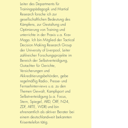
Leiter des Departments für
Trainingspädagogik und Martial
Research forsche ich zur
gesellschaftlichen Bedeutung des
Kämpfens, zur Gestaltung und
Optimierung von Training und
unterrichte in der Praxis u.a. Krav
Maga
.
Ich bin Mitglied der Tactical
Decision Making Research Group
der University of Liverpool, Leiter
zahlreicher Forschungsprojekte im
Bereich der Selbstverteidigung,
Gutachter für Gerichte,
Versicherungen und
Akkreditierungsbehörden, gebe
regelmäßig Radio-, Presse- und
Fernsehinterviews u.a. zu den
Themen Gewalt, Kampfsport und
Selbstverteidigung (u.a. Focus,
Stern, Spiegel, ARD, ÖRF, N24,
ZDF, ARTE, WDR) und bin
ehrenamtlich als aktiver Berater bei
einem deutschlandweit bekannten
Krisentelefon tätig.