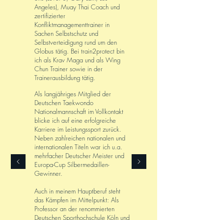
Angeles), Muay Thai Coach und
zertifizierter
Konfliktmanagementtrainer in
Sachen Selbstschutz und
Selbstverteidigung rund um den
Globus tätig. Bei train2protect bin
ich als Krav Maga und als Wing
Chun Trainer sowie in der
Trainerausbildung tätig.
Als langjähriges Mitglied der
Deutschen Taekwondo
Nationalmannschaft im Vollkontakt
blicke ich auf eine er
folgreiche
Karriere im Leistungssport zurück.
Neben zahlreichen nationalen und
internationalen Titeln war
ich u.a.
mehrfacher Deutscher Meister und
Europa-Cup Silbermedaillen-
Gewinner.
Auch in meinem Hauptberuf steht
das Kämpfen im Mittelpunkt: Als
Professor an der renommierten
Deutschen Sporthochschule Köln und