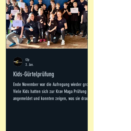
t2p
2. Jan.
Kids-Gürtelprüfung
Ende November war die Aufregung wieder groß.
Viele Kids hatten sich zur Krav Maga Prüfung
angemeldet und konnten zeigen, was sie drauf
haben. Jeder Prüfling wurde abwechselnd and
der Fitness-, der Polster- und dann an der
Kampfstation vom erfahrenen t2p-Trainer-Team
rund um Nicole, Rebecca, Cem, Louis, Ulli und