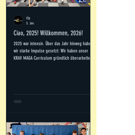
t2p
3. Jan.
Ciao, 2025! Willkommen, 2026!
2025 war intensiv. Über das Jahr hinweg haben
wir starke Impulse gesetzt: Wir haben unser
KRAV MAGA Curriculum gründlich überarbeitet
und neue Level-Tests eingeführt. Beim
Abendtraining hat der Saal gekocht! Wir haben
mit Ordnungsdiensten im Bergischen Land
trainiert, ein Spezialeinsatzkommando der Polizei
fortgebildet, waren mehrtätig bei der
Bundespolizei in Lübeck zu Besuch, haben an
einer Kölner Schule Lehrer*innen und
Schüler*innen unterrichtet und waren in
zahlreichen