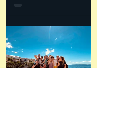
die anstehende Euro eine besondere
Teambuildung -Maßnahme durchgeführt. Bilder
und einen kurzen Bericht hierzu findet ihr auf
der ProKon-Seite:
t2p
8. Juni 2025
t2p Trainingscamp am Mittelmeer
Am 28. Mai ging es los. Via Auto oder Flugzeug
trafen sich Angi, Anke, Andrea, Caba, "RB 38