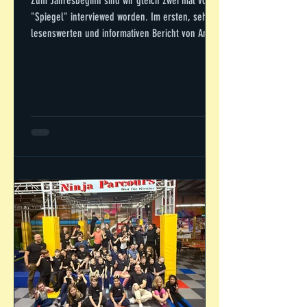
Zum Jahresbeginn sind wir gleich zwei mal vom
"Spiegel" interviewed worden. Im ersten, sehr
lesenswerten und informativen Bericht von Anne
Paulsen geht es um Krav Maga. Man merkt der
Journalistin an, dass Sie weiß, worüber sie
schreibt. In der Online Ausgabe ist auch ein
Video von uns verlinkt: Hier geht´s zum Bericht:
Und hier das besagte Video: Im zweiten Artikel
geht es um MMA, auch sehr lesenswert: