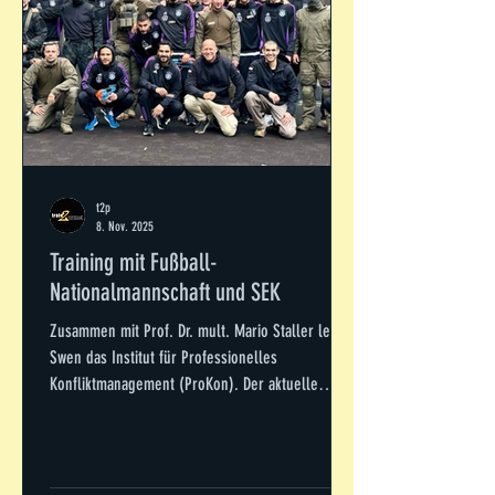
t2p
8. Nov. 2025
Training mit Fußball-
Nationalmannschaft und SEK
Zusammen mit Prof. Dr. mult. Mario Staller leitet
Swen das Institut für Professionelles
Konfliktmanagement (ProKon). Der aktuelle
Auftrag war mal wieder ein Highlight: Im Auftrag
des DFB und in Zusammenarbeit mit dem SEK
Rheinland-Pfalz haben Swen und Mario für die
Fußballnationalmannschaft in Vorbereitung auf