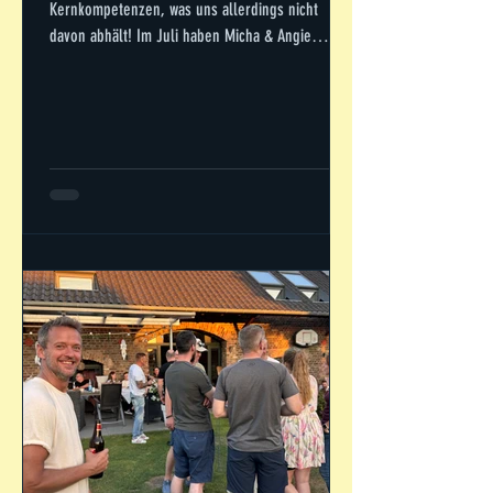
Kernkompetenzen, was uns allerdings nicht
davon abhält! Im Juli haben Micha & Angie
wieder den Platz ins Elsdorf für uns reserviert.
Gewonnen hat den Wanderpokal in diesem Jahr
endlich das Team mit den zweifellos stärksten
Talenten: Team "Devastating" Angie (Captain) ,
featuring "Danger" Samuel, "Digging" Daniel und
"dem" Zwen. Herausforderungen werden ab
sofort mündlich oder schriftlich
entgegengenommen.