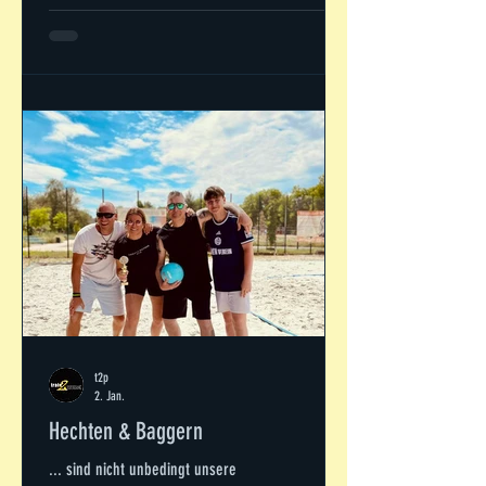
Dirk getestet. Die Intensität variiert dabei je nach
Prüfungsstufe. Bei t2p machen die Kids zuerst
den gelben Gürtel, gefolgt von Orange Grün,
Blau, Rot und Lila - d
t2p
2. Jan.
Hechten & Baggern
... sind nicht unbedingt unsere