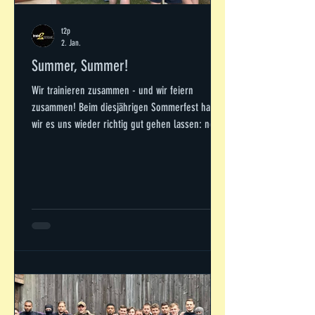
t2p
2. Jan.
Summer, Summer!
Wir trainieren zusammen - und wir feiern
zusammen! Beim diesjährigen Sommerfest haben
wir es uns wieder richtig gut gehen lassen: nette
Menschen, saftige Burger, kalte Getränke, gute
Musik und wahlweise ein Sprung ins Wasser. Hier
ein paar Impressionen: Gucken wir mal, wo wir
2026 feiern ;-) Wir freuen uns drauf!