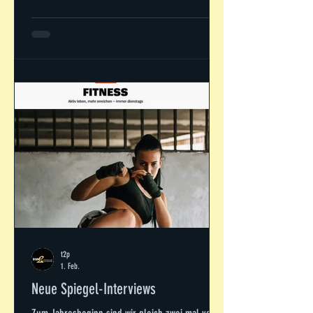
Badesaison eröffnet, Bauernhof C Csaba, Ciovo D
Dirk (-->Familie 6), Dorfmatratze, Delfine,
Drachenkopf E Elias, Enjoy the silence 82 F Fisch,
Familie 6 (-->Max & Dirk) G Grillabend H Hitster,
Henry, Helene Fischer, Heineken I Inside Defense
J
t2p
1. Feb.
Neue Spiegel-Interviews