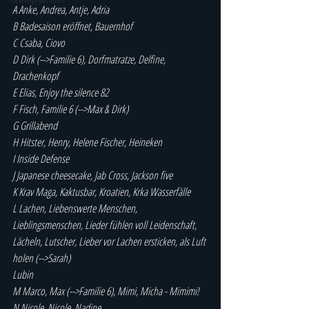
A Anke, Andrea, Antje, Adria
B Badesaison eröffnet, Bauernhof
C Csaba, Ciovo
D Dirk (-->Familie 6), Dorfmatratze, Delfine, 
Drachenkopf
E Elias, Enjoy the silence 82
F Fisch, Familie 6 (-->Max & Dirk)
G Grillabend
H Hitster, Henry, Helene Fischer, Heineken
I Inside Defense
J Japanese cheesecake, Jab Cross, Jackson five
K Krav Maga, Kaktusbar, Kroatien, Krka Wasserfälle
L Lachen, Liebenswerte Menschen, 
Lieblingsmenschen, Lieder fühlen voll Leidenschaft, 
Lächeln, Lutscher, Lieber vor Lachen ersticken, als Luft 
holen (-->Sarah)
Lubin
M Marco, Max (-->Familie 6), Mimi, Micha - Mimimi!
N Nicole, Nicole, Nadine