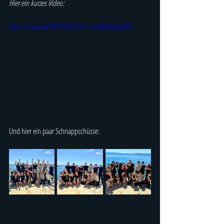
Hier ein kurzes Video:
https://youtu.be/PBA7l1Q9jSM?si=ozuZEqFLEE2orEPQ
Und hier ein paar Schnappschüsse: