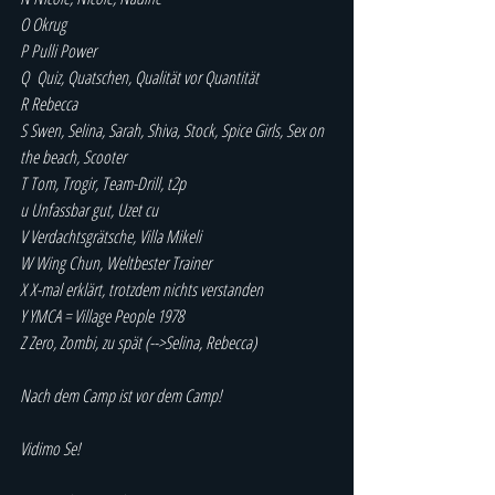
O Okrug
P Pulli Power
Q  Quiz, Quatschen, Qualität vor Quantität
R Rebecca
S Swen, Selina, Sarah, Shiva, Stock, Spice Girls, Sex on 
the beach, Scooter
T Tom, Trogir, Team-Drill, t2p
u Unfassbar gut, Uzet cu
V Verdachtsgrätsche, Villa Mikeli
W Wing Chun, Weltbester Trainer
X X-mal erklärt, trotzdem nichts verstanden
Y YMCA = Village People 1978
Z Zero, Zombi, zu spät (-->Selina, Rebecca)
Nach dem Camp ist vor dem Camp!
Vidimo Se!