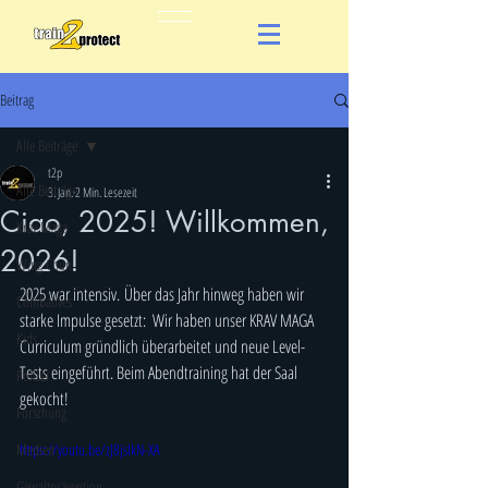
Beitrag
Alle Beiträge
t2p
Alle Beiträge
3. Jan.
2 Min. Lesezeit
Ciao, 2025! Willkommen,
Krav Maga
2026!
Wing Chun
2025 war intensiv. Über das Jahr hinweg haben wir 
Combatives
starke Impulse gesetzt:  Wir haben unser KRAV MAGA 
Kids
Curriculum gründlich überarbeitet und neue Level-
Tests eingeführt. Beim Abendtraining hat der Saal 
Polizei
gekocht!
Forschung
Medien
https://youtu.be/zJ8jsIkN-XA
Gewaltprävention