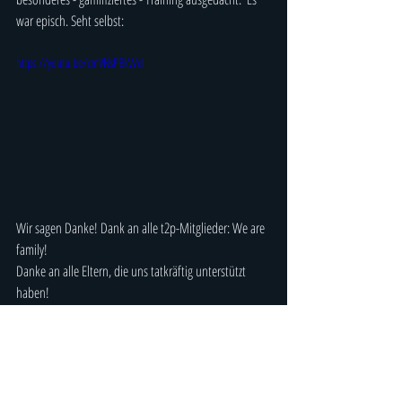
war episch. Seht selbst:
https://youtu.be/cmVNsPBkWeI
Wir sagen Danke! Dank an alle t2p-Mitglieder: We are 
family! 
Danke an alle Eltern, die uns tatkräftig unterstützt 
haben! 
Und vor allem Danke an unser herausragendes Trainer-
Team : 
Ihr seid die Besten!
Wir freuen uns auf 2026 mit euch!