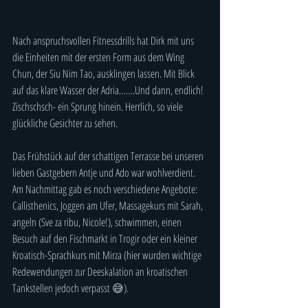
Nach anspruchsvollen Fitnessdrills hat Dirk mit uns 
die Einheiten mit der ersten Form aus dem Wing 
Chun, der Siu Nim Tao, ausklingen lassen. Mit Blick 
auf das klare Wasser der Adria…….Und dann, endlich! 
Zischschsch- ein Sprung hinein. Herrlich, so viele 
glückliche Gesichter zu sehen.
Das Frühstück auf der schattigen Terrasse bei unseren 
lieben Gastgebern Antje und Ado war wohlverdient.
Am Nachmittag gab es noch verschiedene Angebote: 
Callisthenics, Joggen am Ufer, Massagekurs mit Sarah, 
angeln (Sve za ribu, Nicole!), schwimmen, einen 
Besuch auf den Fischmarkt in Trogir oder ein kleiner 
Kroatisch-Sprachkurs mit Mirza (hier wurden wichtige 
Redewendungen zur Deeskalation an kroatischen 
Tankstellen jedoch verpasst 😅). 