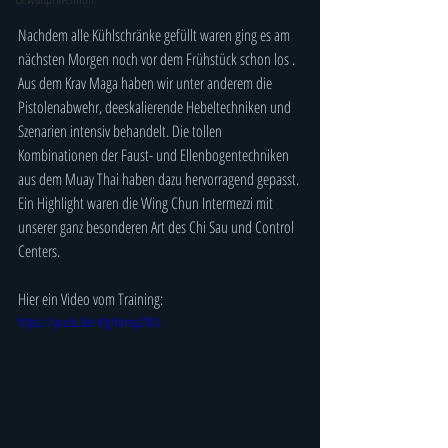
Nachdem alle Kühlschränke gefüllt waren ging es am 
nächsten Morgen noch vor dem Frühstück schon los .
Aus dem Krav Maga haben wir unter anderem die 
Pistolenabwehr, deeskalierende Hebeltechniken und 
Szenarien intensiv behandelt. Die tollen 
Kombinationen der Faust- und Ellenbogentechniken 
aus dem Muay Thai haben dazu hervorragend gepasst. 
Ein Highlight waren die 
Wing Chun Intermezzi mit 
unserer ganz besonderen Art des Chi Sau und Control 
Centers.
Hier ein Video vom Training:
https://youtu.be/nfgHomq2XUI