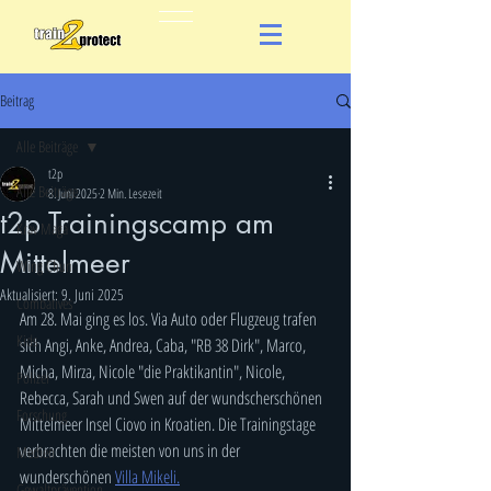
Beitrag
Alle Beiträge
t2p
Alle Beiträge
8. Juni 2025
2 Min. Lesezeit
t2p Trainingscamp am
Krav Maga
Mittelmeer
Wing Chun
Aktualisiert:
9. Juni 2025
Combatives
Am 28. Mai ging es los. Via Auto oder Flugzeug trafen 
Kids
sich Angi, Anke, Andrea, Caba, "RB 38 Dirk", Marco, 
Micha, Mirza, Nicole "die Praktikantin", Nicole, 
Polizei
Rebecca, Sarah und Swen auf der wundscherschönen 
Forschung
Mittelmeer Insel Ciovo in Kroatien. Die Trainingstage 
verbrachten die meisten von uns in der 
Medien
wunderschönen
Villa Mikeli.
Gewaltprävention