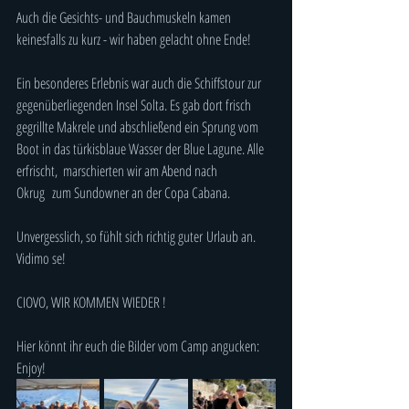
Auch die Gesichts- und Bauchmuskeln kamen 
keinesfalls zu kurz - wir haben gelacht ohne Ende!
Ein besonderes Erlebnis war auch die Schiffstour zur 
gegenüberliegenden Insel Solta. Es gab dort frisch 
gegrillte Makrele und abschließend ein Sprung vom 
Boot in das türkisblaue Wasser der Blue Lagune. Alle 
erfrischt,  marschierten wir am Abend nach 
Okrug  zum Sundowner an der Copa Cabana.
Unvergesslich, so fühlt sich richtig guter Urlaub an. 
Vidimo se!
CIOVO, WIR KOMMEN WIEDER !
Hier könnt ihr euch die Bilder vom Camp angucken: 
Enjoy!