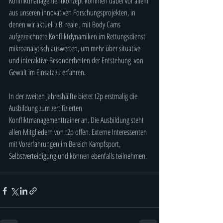
Konfliktmanagementkonzept kommen dabei vor allem 
aus unseren innovativen Forschungsprojekten, in 
denen wir aktuell z.B. reale , mit Body Cams 
aufgezeichnete Konfliktdynamiken im Rettungsdienst 
mikroanalytisch auswerten, um mehr über situative 
und interaktive Besonderheiten der Entstehung  von 
Gewalt im Einsatz zu erfahren.
In der zweiten Jahreshälfte bietet t2p erstmalig die 
Ausbildung zum zertifizierten 
Konfliktmanagementtrainer an. Die Ausbildung steht 
allen Mitgliedern von t2p offen. Externe Interessenten 
mit Vorerfahrungen im Bereich Kampfsport, 
Selbstverteidigung und können ebenfalls teilnehmen. 