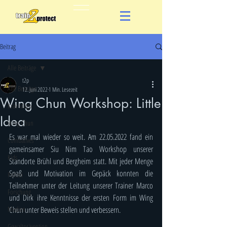
Beitrag
Alle Beiträge
t2p
Alle Beiträge
12. Juni 2022
1 Min. Lesezeit
Wing Chun Workshop: Little
Krav Maga
Idea
Wing Chun
Es war mal wieder so weit. Am 22.05.2022 fand ein 
Combatives
gemeinsamer Siu Nim Tao Workshop unserer 
Kids
Standorte Brühl und Bergheim statt. Mit jeder Menge 
Spaß und Motivation im Gepäck konnten die 
Polizei
Teilnehmer unter der Leitung unserer Trainer Marco 
Forschung
und Dirk ihre Kenntnisse der ersten Form im Wing 
Medien
Chun unter Beweis stellen und verbessern. 
Gewaltprävention