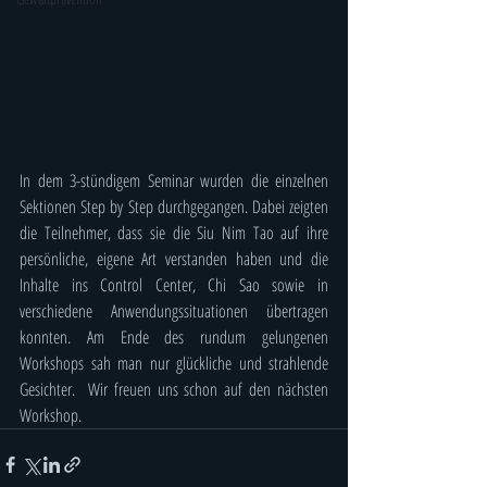
In dem 3-stündigem Seminar wurden die einzelnen 
Sektionen Step by Step durchgegangen. Dabei zeigten 
die Teilnehmer, dass sie die Siu Nim Tao auf ihre 
persönliche, eigene Art verstanden haben und die 
Inhalte ins Control Center, Chi Sao sowie in 
verschiedene Anwendungssituationen übertragen 
konnten. Am Ende des rundum gelungenen 
Workshops sah man nur glückliche und strahlende 
Gesichter.  Wir freuen uns schon auf den nächsten 
Workshop.