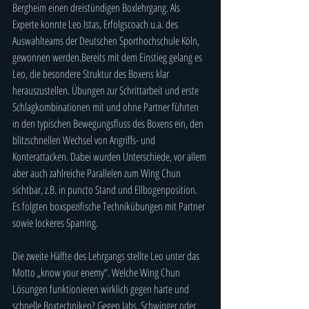
Bergheim einen dreistündigen Boxlehrgang. Als 
Experte konnte Leo Istas, Erfolgscoach u.a. des 
Auswahlteams der Deutschen Sporthochschule Köln, 
gewonnen werden.Bereits mit dem Einstieg gelang es 
Leo, die besondere Struktur des Boxens klar 
herauszustellen. Übungen zur Schrittarbeit und erste 
Schlagkombinationen mit und ohne Partner führten 
in den typischen Bewegungsfluss des Boxens ein, den 
blitzschnellen Wechsel von Angriffs- und 
Konterattacken. Dabei wurden Unterschiede, vor allem 
aber auch zahlreiche Parallelen zum Wing Chun 
sichtbar, z.B. in puncto Stand und Ellbogenposition. 
Es folgten boxspezifische Technikübungen mit Partner 
sowie lockeres Sparring.
Die zweite Hälfte des Lehrgangs stellte Leo unter das 
Motto „know your enemy“. Welche Wing Chun 
Lösungen funktionieren wirklich gegen harte und 
schnelle Boxtechniken? Gegen Jabs, Schwinger oder 