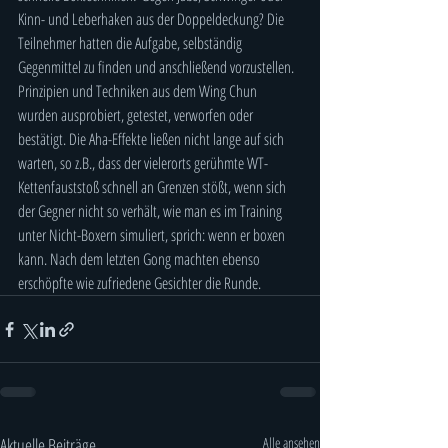
Kinn- und Leberhaken aus der Doppeldeckung? Die 
Teilnehmer hatten die Aufgabe, selbständig 
Gegenmittel zu finden und anschließend vorzustellen. 
Prinzipien und Techniken aus dem Wing Chun 
wurden ausprobiert, getestet, verworfen oder 
bestätigt. Die Aha-Effekte ließen nicht lange auf sich 
warten, so z.B., dass der vielerorts gerühmte WT-
Kettenfauststoß schnell an Grenzen stößt, wenn sich 
der Gegner nicht so verhält, wie man es im Training 
unter Nicht-Boxern simuliert, sprich: wenn er boxen 
kann. Nach dem letzten Gong machten ebenso 
erschöpfte wie zufriedene Gesichter die Runde.
Aktuelle Beiträge
Alle ansehen