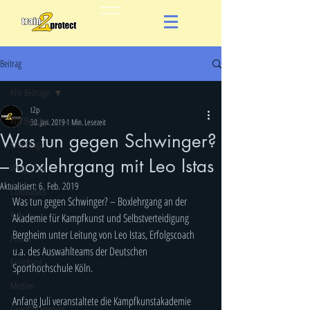
Beitrag
Alle Beiträge
t2p
Alle Beiträge
30. Jan. 2019
1 Min. Lesezeit
Was tun gegen Schwinger?
Krav Maga
– Boxlehrgang mit Leo Istas
Wing Chun
Aktualisiert:
6. Feb. 2019
Combatives
Was tun gegen Schwinger? – Boxlehrgang an der 
Kids
Akademie für Kampfkunst und Selbstverteidigung 
Bergheim unter Leitung von Leo Istas, Erfolgscoach 
Polizei
u.a. des Auswahlteams der Deutschen 
Forschung
Sporthochschule Köln.
Medien
Anfang Juli veranstaltete die Kampfkunstakademie 
Gewaltprävention