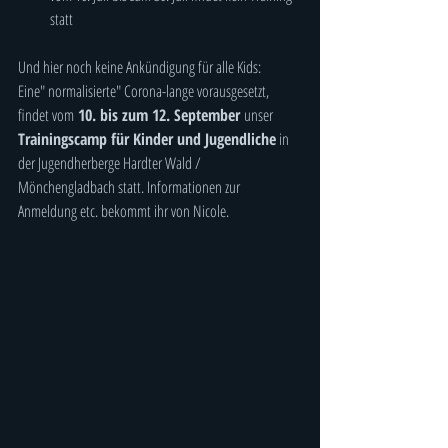
statt
Und hier noch keine Ankündigung für alle Kids: 
Eine" normalisierte" Corona-lange vorausgesetzt, 
findet vom
 10. bis zum 12. September 
unser 
Trainingscamp für Kinder und Jugendliche
 in 
der Jugendherberge Hardter Wald / 
Mönchengladbach statt. Informationen zur 
Anmeldung etc. bekommt ihr von Nicole.