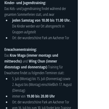
Kinder- und Jugendtraining:
Das Kids- und Jugendtraining findet während der 
gesamten Sommerferien statt, und zwar
jeden Samstag von 10.00 bis 11.00 Uhr. 
Die Kinder werden vor Ort altersgerecht in 
Gruppen aufgeteilt
Ort: der wunderschöne Park am Aachener Tor
Erwachsenentraining:
Das 
Krav Maga (immer montags und 
mittwochs) 
und
 Wing Chun (immer 
diesnstags und donnerstags) 
Training für 
Erwachsene findet zu folgenden Terminen statt: 
5. Juli (Montag) bis 15. Juli (Donnerstag) sowie 
2. August bis (Montag) einschließlich 17. August 
(Dienstag)
immer von
 19.00 bis 20.00 Uhr
Ort: der wunderschöne Park am Aachener Tor
vom 16. Juli bis zum 30. Juli findet kein Training 