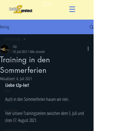
Beitrag
Alle Beiträge
t2p
Alle Beiträge
30. Juni 2021
1 Min. Lesezeit
Training in den
Krav Maga
Sommerferien
Wing Chun
Aktualisiert:
4. Juli 2021
Combatives
Liebe t2p-ler! 
Kids
Auch in den Sommerferien hauen wir rein. 
Polizei
Forschung
Hier unsere Trainingszeiten zwischen dem 5. Juli und 
dem 17. August 2021.
Medien
Gewaltprävention