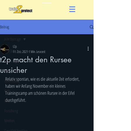
Beitrag
Alle Beiträge
t2p
Alle Beiträge
11. Dez. 2021
1 Min. Lesezeit
t2p macht den Rursee
Krav Maga
unsicher
Wing Chun
Relativ spontan, wie es die aktuelle Zeit erfordert, 
Combatives
haben wir Anfang November ein kleines 
Kids
Trainingscamp am schönen Rursee in der Eifel 
durchgeführt.
Polizei
Forschung
Medien
Gewaltprävention