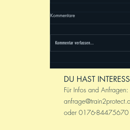
Kommentare
Kommentar verfassen...
Trainingscamp 2026 - es war
sooooo schön!
DU HAST INTERESS
Für Infos and Anfragen:
anfrage@train2protect.
oder 0176-84475670