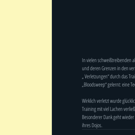
In vielen schweißtreibenden a
und deren Grenzen in den ver
„ Verletzungen“ durch das Tr
„Bloodsweep“ gelernt: eine Te
Wirklich verletzt wurde glück
Training mit viel Lachen verlie
Besonderer Dank geht wieder 
ihres Dojos.