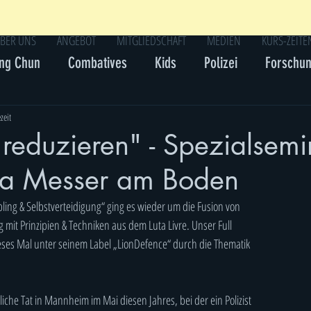
BER UNS
ANGEBOT
MITGLIEDSCHAFT
MEDIEN
KURS-ZEITE
ng Chun
Combatives
Kids
Polizei
Forschu
zeit
reduzieren" - Spezialsemi
a Messer am Boden
ppling & Selbstverteidigung“ ging es wieder um die Fusion von
g mit Prinzipien & Techniken aus dem Luta Livre. Unser Full
ieses Mal unter seinem Label „LionDefence“ durch die Thematik
liche Tat in Mannheim im Mai diesen Jahres, bei der ein Polizist