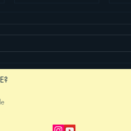
Neue Spiegel-Interviews
Ciao,
2026
E?
de