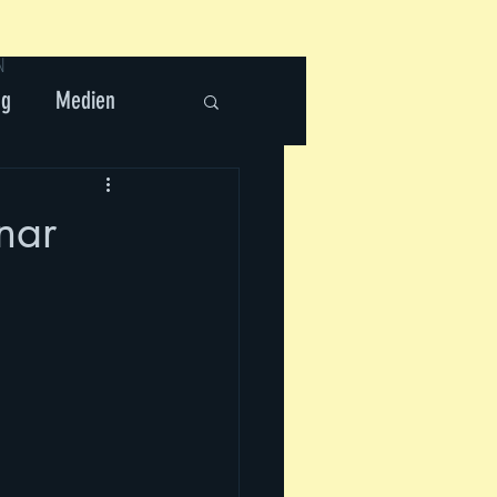
N
ng
Medien
nar