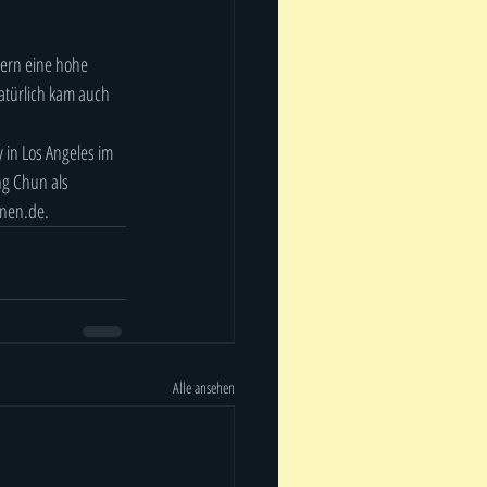
ern eine hohe 
atürlich kam auch 
in Los Angeles im 
g Chun als 
rnen.de.
Alle ansehen