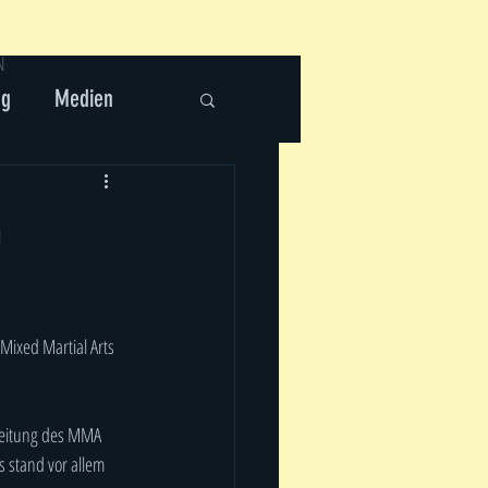
N
ng
Medien
n
ixed Martial Arts 
Leitung des MMA 
 stand vor allem 