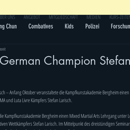
BER UNS
ANGEBOT
MITGLIEDSCHAFT
MEDIEN
KURS-ZEITE
ng Chun
Combatives
Kids
Polizei
Forschu
ezeit
German Champion Stefa
sch – Anfang Oktober veranstaltete die Kampfkunstakademie Bergheim einen M
MA und Luta Livre Kämpfers Stefan Larisch.
 die Kampfkunstakademie Bergheim einen Mixed Martial Arts Lehrgang unter 
ktiven Wettkämpfers Stefan Larisch. Im Mittelpunkt des dreistündigen Seminars