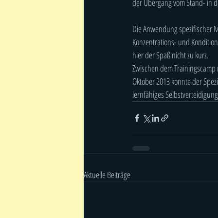
der Übergang vom Stand- in 
Die Anwendung spezifischer M
Konzentrations- und Kondition
hier der Spaß nicht zu kurz.
Zwischen dem Trainingscamp m
Oktober 2013 konnte der Spez
lernfähiges Selbstverteidigun
Aktuelle Beiträge