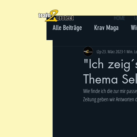
HOME
Ü
Alle Beiträge
Krav Maga
Wi
Gewaltprävention
t2p
23. März 2023
1 Min. Le
"Ich zeig´
Thema Sel
Wie finde ich die zur mir pas
Zeitung geben wir Antworten d