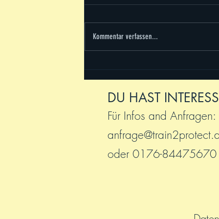
Kommentar verfassen...
Trainingscamp 2026 - es war
sooooo schön!
DU HAST INTERESS
Für Infos and Anfragen:
anfrage@train2protect.
oder 0176-84475670
Daten