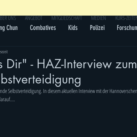
BER UNS
ANGEBOT
MITGLIEDSCHAFT
MEDIEN
KURS-ZEITE
ng Chun
Combatives
Kids
Polizei
Forschu
sezeit
s Dir" - HAZ-Interview zu
bstverteidigung
sende Selbstverteidigung. In diesem aktuellen Interview mit der Hannoversche
arauf....