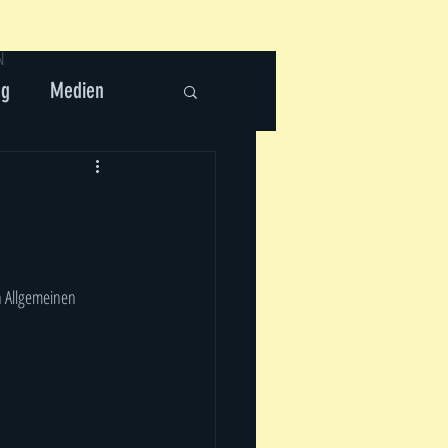
N
ng
Medien
m
n Allgemeinen 