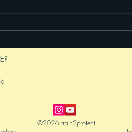
Neue Spiegel-Interviews
Ciao,
2026
E?
de
©2026 train2protect
schutz
I