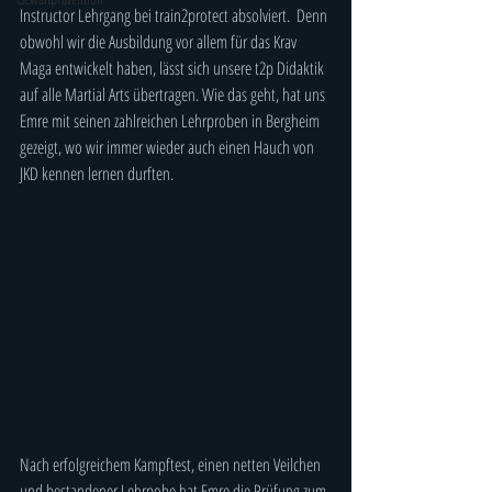
Instructor Lehrgang bei train2protect absolviert.  Denn 
obwohl wir die Ausbildung vor allem für das Krav 
Maga entwickelt haben, lässt sich unsere t2p Didaktik 
auf alle Martial Arts übertragen. Wie das geht, hat uns 
Emre mit seinen zahlreichen Lehrproben in Bergheim 
gezeigt, wo wir immer wieder auch einen Hauch von  
JKD kennen lernen durften.
Nach erfolgreichem Kampftest, einen netten Veilchen 
und bestandener Lehrpobe hat Emre die Prüfung zum 