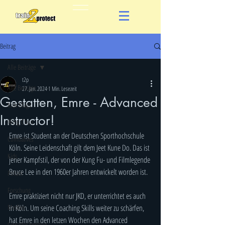
Beitrag
Alle Beiträge
t2p
Alle Beiträge
27. Jan. 2024
1 Min. Lesezeit
Gestatten, Emre - Advanced
Krav Maga
Instructor!
Wing Chun
Emre ist Student an der Deutschen Sporthochschule 
Combatives
Köln. Seine Leidenschaft gilt dem Jeet Kune Do. Das ist 
Kids
jener Kampfstil, der von der Kung Fu- und Filmlegende 
Bruce Lee in den 1960er Jahren entwickelt worden ist. 
Polizei
Forschung
Emre praktiziert nicht nur JKD, er unterrichtet es auch 
Medien
in Köln. Um seine Coaching Skills weiter zu schärfen, 
hat Emre in den letzen Wochen den Advanced 
Gewaltprävention