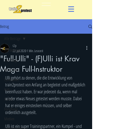
Beitrag
Alle Beiträge
t2p
Alle Beiträge
22. Juli 2020
1 Min. Lesezeit
"Full-Ulli" - (F)Ulli ist Krav
Krav Maga
Maga Full-Instruktor
Wing Chun
Ulli gehört zu denen, die die Entwicklung von 
Combatives
train2protect von Anfang an begleitet und maßgeblich 
Kids
beeinflusst haben. Er war jederzeit da, wenn mal 
wieder etwas Neues getestet werden musste. Dabei 
Polizei
hat er einiges einstecken müssen, und selber 
Forschung
ordentlich ausgeteilt. 
Medien
Ulli ist ein super Trainingspartner, ein Kumpel - und 
Gewaltprävention