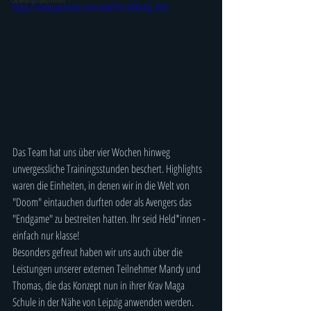
https://www.youtube.com/watch?v=4dKx4Zj_0Xo
Das Team hat uns über vier Wochen hinweg 
unvergessliche Trainingsstunden beschert. Highlights 
waren die Einheiten, in denen wir in die Welt von 
"Doom" eintauchen durften oder als Avengers das  
"Endgame" zu bestreiten hatten. Ihr seid Held*innen - 
einfach nur klasse!  
Besonders gefreut haben wir uns auch über die 
Leistungen unserer externen Teilnehmer Mandy und 
Thomas, die das Konzept nun in ihrer Krav Maga 
Schule in der Nähe von Leipzig anwenden werden.   