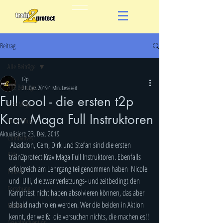
Beitrag
Alle Beiträge
t2p
Alle Beiträge
21. Dez. 2019
1 Min. Lesezeit
Full cool - die ersten t2p
Krav Maga
Krav Maga Full Instruktoren
Wing Chun
Aktualisiert:
23. Dez. 2019
Combatives
 Abaddon, Cem, Dirk und Stefan sind die ersten 
Kids
train2protect Krav Maga Full Instruktoren. Ebenfalls 
erfolgreich am Lehrgang teilgenommen haben  Nicole 
Polizei
und  Ulli, die zwar verletzungs- und zeitbedingt den 
Forschung
Kampftest nicht haben absolvieren können, das aber 
alsbald nachholen werden. Wer die beiden in Aktion 
Medien
kennt, der weiß:  die versuchen nichts, die machen es!!
Gewaltprävention