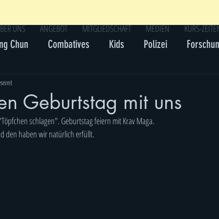
BER UNS
ANGEBOT
MITGLIEDSCHAFT
MEDIEN
KURS-ZEITE
ng Chun
Combatives
Kids
Polizei
Forschu
sezeit
nen Geburtstag mit uns
"Töpfchen schlagen". Geburtstag feiern mit Krav Maga.
 den haben wir natürlich erfüllt.