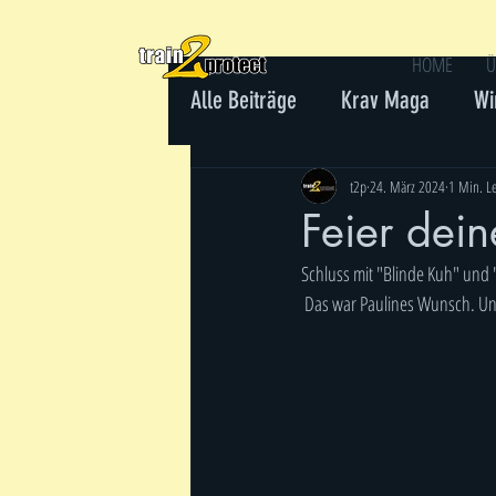
HOME
Ü
Alle Beiträge
Krav Maga
Wi
Gewaltprävention
t2p
24. März 2024
1 Min. Le
Feier dei
Schluss mit "Blinde Kuh" und 
 Das war Paulines Wunsch. Und