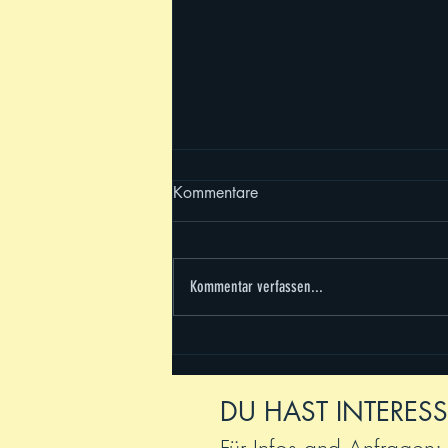
Kommentare
Kommentar verfassen...
Trainingscamp 2026 - es war
sooooo schön!
DU HAST INTERESS