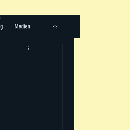
N
ng
Medien