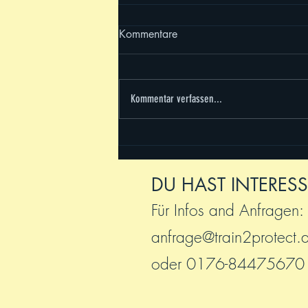
Kommentare
Kommentar verfassen...
Trainingscamp 2026 - es war
sooooo schön!
DU HAST INTERESS
Für Infos and Anfragen:
anfrage@train2protect.
oder 0176-84475670