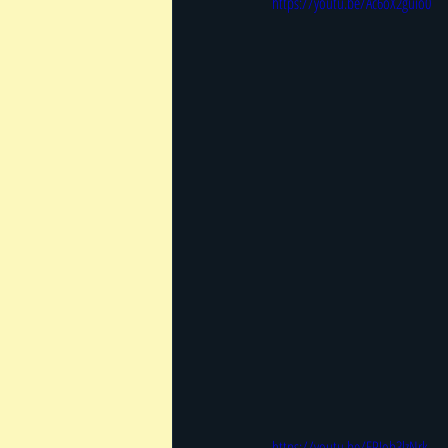
https://youtu.be/Ac6oX2guio0
https://youtu.be/EPIob3lzNrk