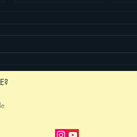
Neue Spiegel-Interviews
Ciao,
2026
E?
de