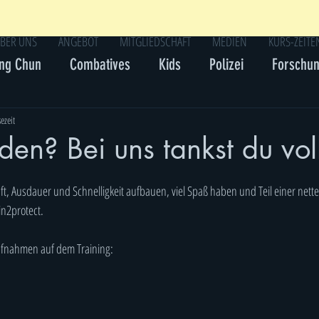
BER UNS
ANGEBOT
MITGLIEDSCHAFT
MEDIEN
KURS-ZEITE
ng Chun
Combatives
Kids
Polizei
Forschu
ezeit
den? Bei uns tankst du vol
aft, Ausdauer und Schnelligkeit aufbauen, viel Spaß haben und Teil einer nett
in2protect.
ufnahmen auf dem Training: