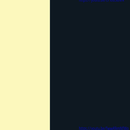
https://youtu.be/fwwA9imNfWo