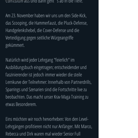
Curriculum aus und dann geht´s ab in die Tiefe. 
Am 23. November haben wir uns um den Side-Kick, 
das Scooping, die Hammerfaust, die Pluck-Defense, 
Handgelenkshebel, die Cover-Defense und die 
Verteidigung gegen seitliche Würgeangriffe 
gekümmert.
Natürlich wird jeder Lehrgang "feierlich" im 
Ausbildungsbuch eingetragen; entscheidender und 
faszinierender ist jedoch immer wieder die steile 
Lernkurve der Teilnehmer: Innerhalb von Partnerdrills, 
Sparrings und Szenarien sind die Fortschritte live zu 
beobachten. Das macht unser Krav Maga Training zu 
etwas Besonderem.
Eins möchten wir noch hervorheben: Von den Level-
Lehrgängen profitieren nicht nur Anfänger. Mit Marco, 
Rebecca und Dirk waren mal wieder Senior Full 