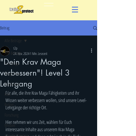
Beitrag
Alle Beiträge
t2p
Alle Beiträge
24. Nov. 2024
1 Min. Lesezeit
"Dein Krav Maga
Krav Maga
verbessern"! Level 3
Wing Chun
Lehrgang
Combatives
Für alle, die ihre Krav Maga Fähigkeiten und ihr 
Kids
Wissen weiter verbessern wollen, sind unsere Level-
Polizei
Lehrgänge der richtige Ort. 
Forschung
Hier nehmen wir uns Zeit, wählen für Euch 
Medien
interessante Inhalte aus unserem Krav Maga 
Gewaltprävention