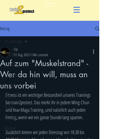
Beitrag
Alle Beiträge
t2p
Alle Beiträge
17. Aug. 2023
1 Min. Lesezeit
Auf zum "Muskelstrand" -
Krav Maga
Wer da hin will, muss an
Wing Chun
uns vorbei
Combatives
Fitness ist ein wichtiger Bestandteil unseres Trainings 
Kids
bei train2protect. Das merkt ihr in jedem Wing Chun 
Polizei
und Krav Maga Training, und natürlich auch jeden 
Freitag, wenn wir ein ganze Stunde lang sparren.
Forschung
Medien
Zusätzlich bieten wir jeden Dienstag von 18.30 bis 
Gewaltprävention