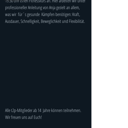
19.30 Uhr einen Fitnesskurs an. Hier arbeiten wir unter 
professioneller Anleitung von Anja gezielt an allem, 
was wir  für´s gesunde  Kämpfen benötigen: Kraft, 
Ausdauer, Schnelligkeit, Beweglichkeit und Flexibilität.
Alle t2p-Mitglieder ab 14  Jahre können teilnehmen. 
Wir freuen uns auf Euch! 