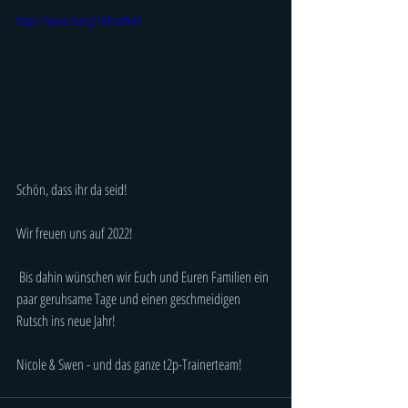
https://youtu.be/gI14ZomfkA4
Schön, dass ihr da seid!
Wir freuen uns auf 2022!
 Bis dahin wünschen wir Euch und Euren Familien ein 
paar geruhsame Tage und einen geschmeidigen 
Rutsch ins neue Jahr!
Nicole & Swen - und das ganze t2p-Trainerteam!