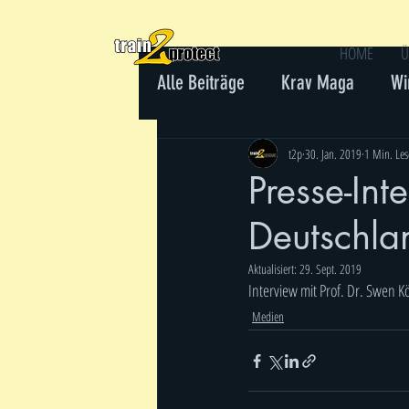
HOME
Ü
Alle Beiträge
Krav Maga
Wi
Gewaltprävention
t2p
30. Jan. 2019
1 Min. Les
Presse-In
Deutschla
Aktualisiert:
29. Sept. 2019
Interview mit Prof. Dr. Swen K
Medien