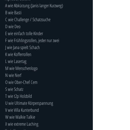
A wie Abkürzung (Janis langer Kurzweg)
B wie Basti
C wie Challenge / Schatzsuche
D wie Deo
E wie einfach tolle Kinder
F wie Frühlingsrollen, jeder nur zwei
J wie Jana spielt Schach
K wie Kofferrollen
L wie Lasertag
M wie Menschenlogo
N wie Nerf
O wie Ober-Chef Cem
S wie Schatz
T wie t2p Holzbild
U wie Ultimate Körperspannung
V wie Villa Kunterbund
W wie Walkie Talkie
X wie extreme Laching