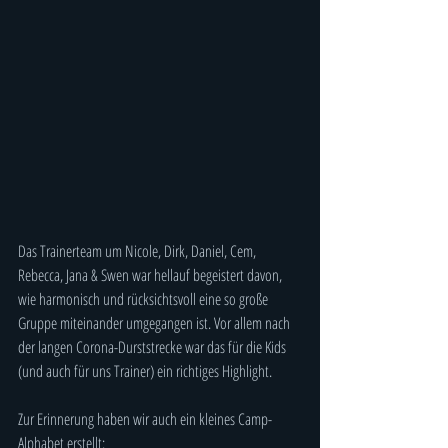
Das Trainerteam um Nicole, Dirk, Daniel, Cem, 
Rebecca, Jana & Swen war hellauf begeistert davon, 
wie harmonisch und rücksichtsvoll eine so große 
Gruppe miteinander umgegangen ist. Vor allem nach 
der langen Corona-Durststrecke war das für die Kids 
(und auch für uns Trainer) ein richtiges Highlight.
Zur Erinnerung haben wir auch ein kleines Camp-
Alphabet erstellt: