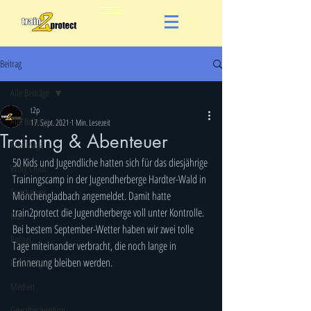
Beitrag
Alle Beiträge
t2p
Alle Beiträge
17. Sept. 2021
1 Min. Lesezeit
Training & Abenteuer
Krav Maga
50 Kids und Jugendliche hatten sich für das diesjährige 
Wing Chun
Trainingscamp in der Jugendherberge Hardter-Wald in 
Combatives
Mönchengladbach angemeldet. Damit hatte 
train2protect die Jugendherberge voll unter Kontrolle. 
Kids
Bei bestem September-Wetter haben wir zwei tolle 
Polizei
Tage miteinander verbracht, die noch lange in 
Erinnerung bleiben werden.
Forschung
Medien
Gewaltprävention