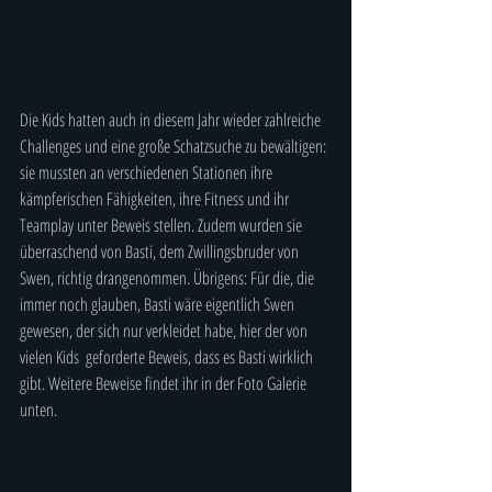
Die Kids hatten auch in diesem Jahr wieder zahlreiche 
Challenges und eine große Schatzsuche zu bewältigen: 
sie mussten an verschiedenen Stationen ihre 
kämpferischen Fähigkeiten, ihre Fitness und ihr 
Teamplay unter Beweis stellen. Zudem wurden sie 
überraschend von Basti, dem Zwillingsbruder von 
Swen, richtig drangenommen. Übrigens: Für die, die 
immer noch glauben, Basti wäre eigentlich Swen 
gewesen, der sich nur verkleidet habe, hier der von 
vielen Kids  geforderte Beweis, dass es Basti wirklich 
gibt. Weitere Beweise findet ihr in der Foto Galerie 
unten.