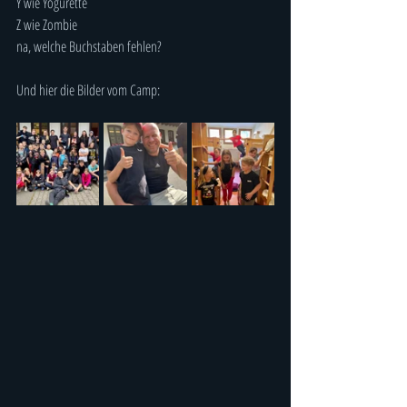
Y wie Yogurette
Z wie Zombie
na, welche Buchstaben fehlen?
Und hier die Bilder vom Camp: