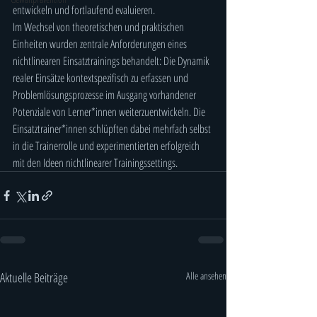
entwickeln und fortlaufend evaluieren. 
Im Wechsel von theoretischen und praktischen 
Einheiten wurden zentrale Anforderungen eines 
nichtlinearen Einsatztrainings behandelt: Die Dynamik 
realer Einsätze kontextspezifisch zu erfassen und 
Problemlösungsprozesse im Ausgang vorhandener 
Potenziale von Lerner*innen weiterzuentwickeln. Die 
Einsatztrainer*innen schlüpften dabei mehrfach selbst 
in die Trainerrolle und experimentierten erfolgreich 
mit den Ideen nichtlinearer Trainingssettings.
Aktuelle Beiträge
Alle ansehen