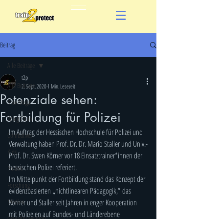
Beitrag
Alle Beiträge
t2p
Alle Beiträge
2. Sept. 2020
1 Min. Lesezeit
Potenziale sehen:
Krav Maga
Fortbildung für Polizei
Wing Chun
Im Auftrag der Hessischen Hochschule für Polizei und 
Combatives
Verwaltung haben Prof. Dr. Dr. Mario Staller und Univ.-
Kids
Prof. Dr. Swen Körner vor 18 Einsatztrainer*innen der 
hessischen Polizei referiert.
Polizei
Im Mittelpunkt der Fortbildung stand das Konzept der 
Forschung
evidenzbasierten „nichtlinearen Pädagogik,“ das 
Medien
Körner und Staller seit Jahren in enger Kooperation 
mit Polizeien auf Bundes- und Länderebene 
Gewaltprävention