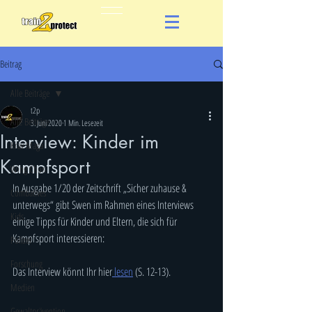
Beitrag
Alle Beiträge
t2p
Alle Beiträge
3. Juni 2020
1 Min. Lesezeit
Interview: Kinder im
Krav Maga
Kampfsport
Wing Chun
In Ausgabe 1/20 der Zeitschrift „Sicher zuhause & 
Combatives
unterwegs“ gibt Swen im Rahmen eines Interviews 
Kids
einige Tipps für Kinder und Eltern, die sich für 
Kampfsport interessieren:
Polizei
Forschung
Das Interview könnt Ihr hier
 lesen
 (S. 12-13).
Medien
Gewaltprävention