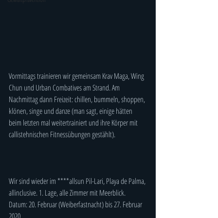
Vormittags trainieren wir gemeinsam Krav Maga, Wing 
Chun und Urban Combatives am Strand. Am 
Nachmittag dann Freizeit: chillen, bummeln, shoppen, 
klönen, singe und danze (man sagt, einige hätten 
beim letzten mal weitertrainiert und ihre Körper mit 
callistehnischen Fitnessübungen gestählt). 
Wir sind wieder im ****allsun Pil-Lari, Playa de Palma, 
allinclusive. 1. Lage, alle Zimmer mit Meerblick. 
Datum: 20. Februar (Weiberfastnacht) bis 27. Februar 
2020.