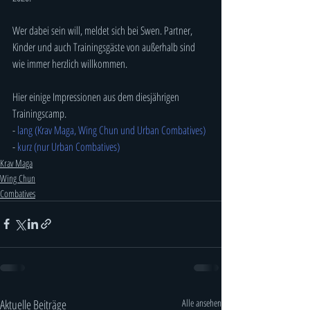
Wer dabei sein will, meldet sich bei Swen. Partner, 
Kinder und auch Trainingsgäste von außerhalb sind 
wie immer herzlich willkommen.
Hier einige Impressionen aus dem diesjährigen 
Trainingscamp.
- 
lang (Krav Maga, Wing Chun und Urban Combatives)
- 
kurz (nur Urban Combatives)
Krav Maga
Wing Chun
Combatives
Aktuelle Beiträge
Alle ansehen