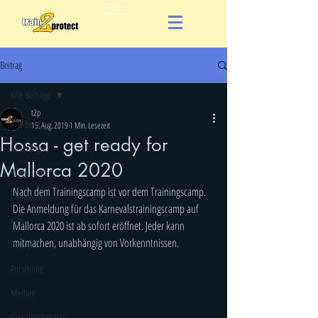
Beitrag
Alle Beiträge
t2p
Alle Beiträge
15. Aug. 2019
1 Min. Lesezeit
Hossa - get ready for
Krav Maga
Mallorca 2020
Wing Chun
Nach dem Trainingscamp ist vor dem Trainingscamp. 
Combatives
Die Anmeldung für das Karnevalstrainingscamp auf 
Kids
Mallorca 2020 ist ab sofort eröffnet. Jeder kann 
mitmachen, unabhängig von Vorkenntnissen.
Polizei
Forschung
Medien
Gewaltprävention