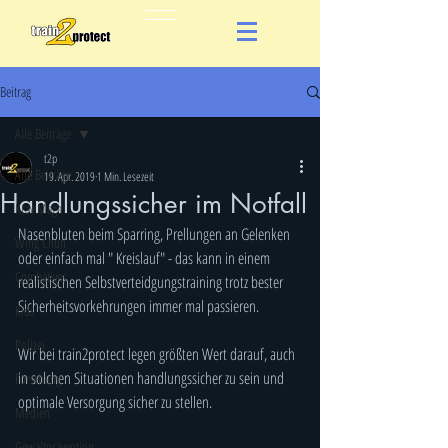
Beitrag
Alle Beiträge
t2p
Alle Beiträge
19. Apr. 2019
1 Min. Lesezeit
Handlungssicher im Notfall
Krav Maga
Nasenbluten beim Sparring, Prellungen an Gelenken 
Wing Chun
oder einfach mal " Kreislauf" - das kann in einem 
Combatives
realistischen Selbstverteidgungstraining trotz bester 
Sicherheitsvorkehrungen immer mal passieren. 
Kids
Polizei
Wir bei train2protect legen größten Wert darauf, auch 
in solchen Situationen handlungssicher zu sein und 
Forschung
optimale Versorgung sicher zu stellen. 
Medien
Gewaltprävention