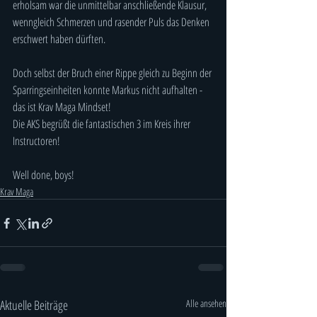
erholsam war die unmittelbar anschließende Klausur, 
wenngleich Schmerzen und rasender Puls das Denken 
erschwert haben dürften.
Doch selbst der Bruch einer Rippe gleich zu Beginn der 
Sparringseinheiten konnte Markus nicht aufhalten - 
das ist Krav Maga Mindset!
Die AKS begrüßt die fantastischen 3 im Kreis ihrer 
Instructoren!
Well done, boys!
Krav Maga
Aktuelle Beiträge
Alle ansehen