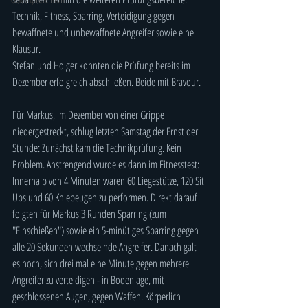
Technik, Fitness, Sparring, Verteidigung gegen 
bewaffnete und unbewaffnete Angreifer sowie eine 
Klausur.
Stefan und Holger konnten die Prüfung bereits im 
Dezember erfolgreich abschließen. Beide mit Bravour.
Für Markus, im Dezember von einer Grippe 
niedergestreckt, schlug letzten Samstag der Ernst der 
Stunde: Zunächst kam die Technikprüfung. Kein 
Problem. Anstrengend wurde es dann im Fitnesstest: 
Innerhalb von 4 Minuten waren 60 Liegestütze, 120 Sit 
Ups und 60 Kniebeugen zu performen. Direkt darauf 
folgten für Markus 3 Runden Sparring (zum 
"Einschießen") sowie ein 5-minütiges Sparring gegen 
alle 20 Sekunden wechselnde Angreifer. Danach galt 
es noch, sich drei mal eine Minute gegen mehrere 
Angreifer zu verteidigen - in Bodenlage, mit 
geschlossenen Augen, gegen Waffen. Körperlich 