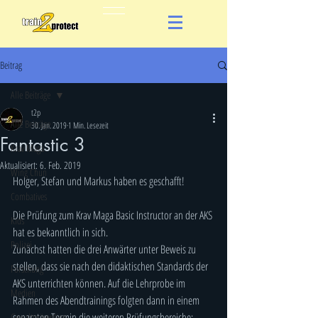
Beitrag
Alle Beiträge
t2p
Alle Beiträge
30. Jan. 2019
1 Min. Lesezeit
Fantastic 3
Krav Maga
Aktualisiert:
6. Feb. 2019
Wing Chun
Holger, Stefan und Markus haben es geschafft!
Combatives
Die Prüfung zum Krav Maga Basic Instructor an der AKS 
Kids
hat es bekanntlich in sich.
Polizei
Zunächst hatten die drei Anwärter unter Beweis zu 
stellen, dass sie nach den didaktischen Standards der 
Forschung
AKS unterrichten können. Auf die Lehrprobe im 
Medien
Rahmen des Abendtrainings folgten dann in einem 
separaten Termin die weiteren Prüfungsbereiche: 
Gewaltprävention