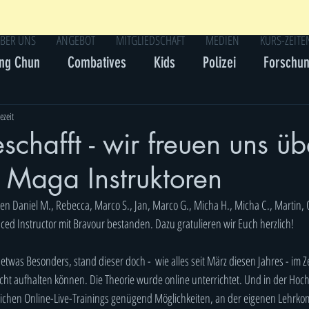
BER UNS
ANGEBOT
MITGLIEDSCHAFT
MEDIEN
KURS-ZEITE
ng Chun
Combatives
Kids
Polizei
Forschu
ezeit
schafft - wir freuen uns ü
 Maga Instruktoren
Daniel M., Rebecca, Marco S., Jan, Marco G., Micha H., Micha C., Martin, Os
d Instructor mit Bravour bestanden. Dazu gratulieren wir Euch herzlich!
etwas Besonders, stand dieser doch -  wie alles seit März diesen Jahres - im 
nicht aufhalten können. Die Theorie wurde online unterrichtet. Und in der Hoc
ichen Online-Live-Trainings genügend Möglichkeiten, an der eigenen Lehrkom