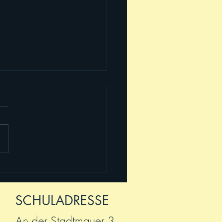
mehr Live Online-
ng!
SCHULADRESSE
An der Stadtmauer 3