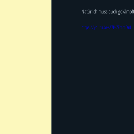
Natürlich muss auch gekämpft 
https://youtu.be/A7P-ZFmmDnI