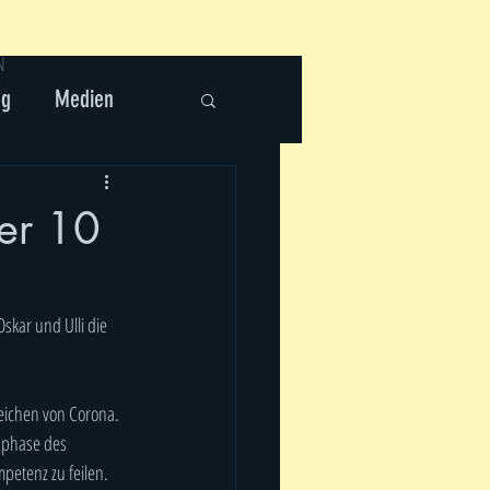
N
ng
Medien
ber 10
kar und Ulli die 
Zeichen von Corona. 
hphase des 
petenz zu feilen.