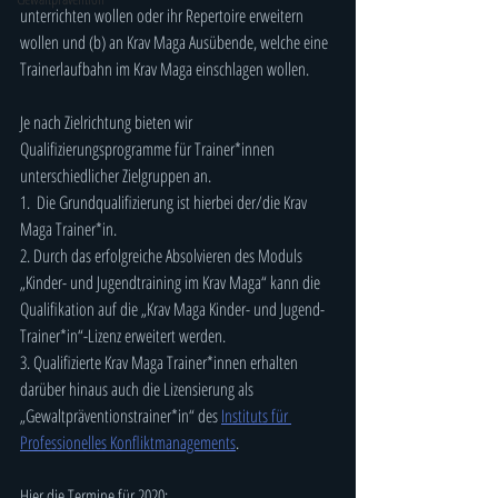
unterrichten wollen oder ihr Repertoire erweitern 
wollen und (b) an Krav Maga Ausübende, welche eine 
Trainerlaufbahn im Krav Maga einschlagen wollen. 
Je nach Zielrichtung bieten wir 
Qualifizierungsprogramme für Trainer*innen 
unterschiedlicher Zielgruppen an.
1.  Die Grundqualifizierung ist hierbei der/die Krav 
Maga Trainer*in. 
2. Durch das erfolgreiche Absolvieren des Moduls 
„Kinder- und Jugendtraining im Krav Maga“ kann die 
Qualifikation auf die „Krav Maga Kinder- und Jugend-
Trainer*in“-Lizenz erweitert werden. 
3. Qualifizierte Krav Maga Trainer*innen erhalten 
darüber hinaus auch die Lizensierung als 
„Gewaltpräventionstrainer*in“ des 
Instituts für 
Professionelles Konfliktmanagements
.
Hier die Termine für 2020: