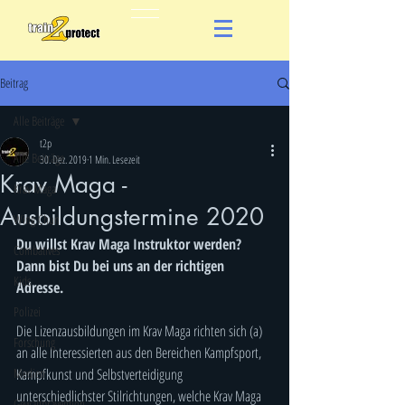
Beitrag
Alle Beiträge
t2p
Alle Beiträge
30. Dez. 2019
1 Min. Lesezeit
Krav Maga -
Krav Maga
Ausbildungstermine 2020
Wing Chun
Du willst Krav Maga Instruktor werden? 
Combatives
Dann bist Du bei uns an der richtigen 
Kids
Adresse. 
Polizei
Die Lizenzausbildungen im Krav Maga richten sich (a) 
Forschung
an alle Interessierten aus den Bereichen Kampfsport, 
Medien
Kampfkunst und Selbstverteidigung 
unterschiedlichster Stilrichtungen, welche Krav Maga 
Gewaltprävention