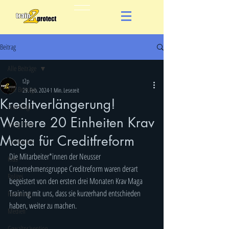
Beitrag
Alle Beiträge
t2p
Alle Beiträge
29. Feb. 2024
1 Min. Lesezeit
Kreditverlängerung!
Krav Maga
Weitere 20 Einheiten Krav
Wing Chun
Maga für Creditfreform
Combatives
Die Mitarbeiter*innen der Neusser 
Kids
Unternehmensgruppe Creditreform waren derart 
Polizei
begeistert von den ersten drei Monaten Krav Maga 
Training mit uns, dass sie kurzerhand entschieden 
Forschung
haben, weiter zu machen.
Medien
Gewaltprävention