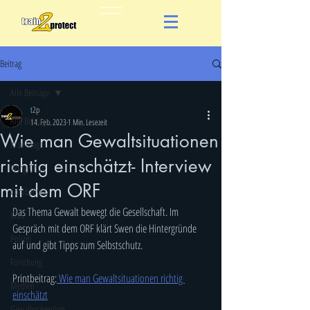
Beitrag
Alle Beiträge
t2p
Alle Beiträge
14. Feb. 2023
1 Min. Lesezeit
Wie man Gewaltsituationen
Krav Maga
richtig einschätzt- Interview
Wing Chun
mit dem ORF
Combatives
Das Thema Gewalt bewegt die Gesellschaft. Im 
Kids
Gespräch mit dem ORF klärt Swen die Hintergründe 
Polizei
auf und gibt Tipps zum Selbstschutz.
Forschung
Printbeitrag:
 Wie man Gewaltsituationen richtig 
Medien
einschätzt
Gewaltprävention