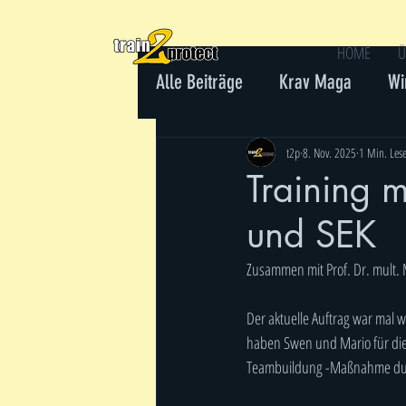
HOME
Ü
Alle Beiträge
Krav Maga
Wi
Gewaltprävention
t2p
8. Nov. 2025
1 Min. Lese
Training 
und SEK
Zusammen mit Prof. Dr. mult. M
Der aktuelle Auftrag war mal 
haben Swen und Mario für die
Teambuildung -Maßnahme du