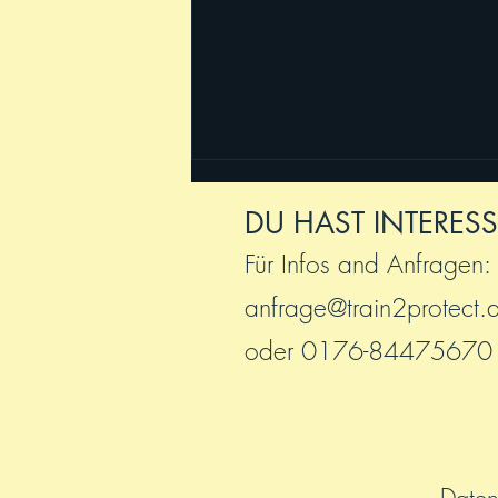
DU HAST INTERESS
Für Infos and Anfragen:
anfrage@train2protect.
oder 0176-84475670
Trainingscamp 2026 - es war
sooooo schön!
Daten