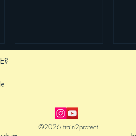
E?
de
Neue Spiegel-Interviews
Ciao,
2026
©2026 train2protect
schutz
I