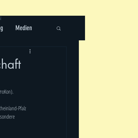
N
ng
Medien
haft
ProKon).
heinland-Pfalz 
esondere 