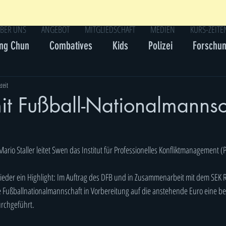
BER UNS
ANGEBOT
MITGLIEDSCHAFT
MEDIEN
KURS-ZEITE
ng Chun
Combatives
Kids
Polizei
Forschu
zeit
mit Fußball-Nationalmannsc
ario Staller leitet Swen das Institut für Professionelles Konfliktmanagement (
wieder ein Highlight: Im Auftrag des DFB und in Zusammenarbeit mit dem SEK R
 Fußballnationalmannschaft in Vorbereitung auf die anstehende Euro eine b
rchgeführt.