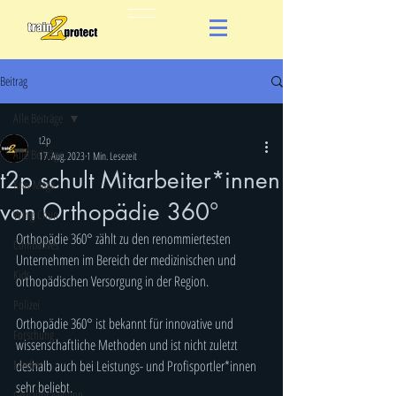
Beitrag
Alle Beiträge
t2p
Alle Beiträge
17. Aug. 2023
1 Min. Lesezeit
t2p schult Mitarbeiter*innen
Krav Maga
von Orthopädie 360°
Wing Chun
Orthopädie 360° zählt zu den renommiertesten 
Combatives
Unternehmen im Bereich der medizinischen und 
Kids
orthopädischen Versorgung in der Region. 
Polizei
Orthopädie 360° ist bekannt für innovative und 
Forschung
wissenschaftliche Methoden und ist nicht zuletzt 
Medien
deshalb auch bei Leistungs- und Profisportler*innen 
sehr beliebt.
Gewaltprävention