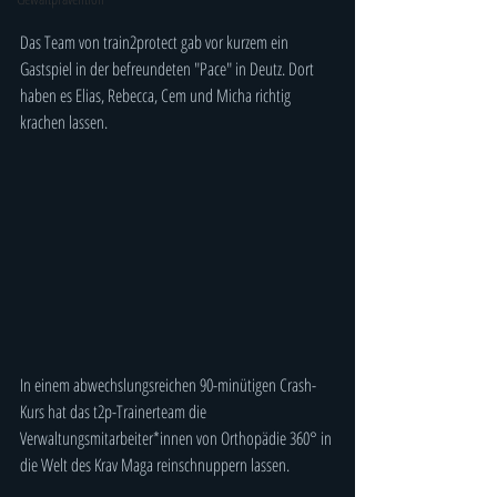
Das Team von train2protect gab vor kurzem ein 
Gastspiel in der befreundeten "Pace" in Deutz. Dort 
haben es Elias, Rebecca, Cem und Micha richtig  
krachen lassen.
In einem abwechslungsreichen 90-minütigen Crash-
Kurs hat das t2p-Trainerteam die 
Verwaltungsmitarbeiter*innen von Orthopädie 360° in 
die Welt des Krav Maga reinschnuppern lassen. 