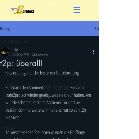
Beitrag
Alle Beiträge
t2p
Alle Beiträge
4. Sept. 2021
1 Min. Lesezeit
t2p: überall!
Krav Maga
Kids und Jugendliche bestehen Gürtelprüfung
Wing Chun
Combatives
Kurz nach den Sommerferien  haben die Kids von 
train2protect wieder gezeigt, was sie drauf haben. Am 
Kids
wunderschönen Park am Aachener Tor und bei 
Polizei
bestem Sommerwette wimmelte es nur so von t2p 
Kids und
Forschung
Medien
An verschiedenen Stationen wurden die Prüflinge 
Gewaltprävention