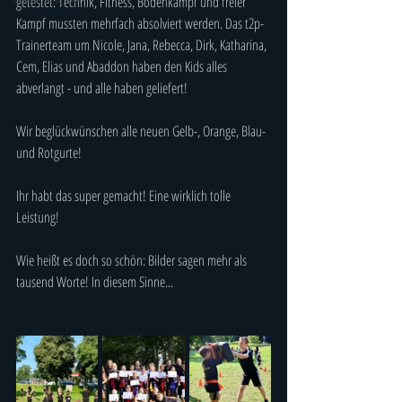
getestet: Technik, Fitness, Bodenkampf und freier 
Kampf mussten mehrfach absolviert werden. Das t2p-
Trainerteam um Nicole, Jana, Rebecca, Dirk, Katharina, 
Cem, Elias und Abaddon haben den Kids alles 
abverlangt - und alle haben geliefert!
Wir beglückwünschen alle neuen Gelb-, Orange, Blau- 
und Rotgurte! 
Ihr habt das super gemacht! Eine wirklich tolle 
Leistung! 
Wie heißt es doch so schön: Bilder sagen mehr als 
tausend Worte! In diesem Sinne...