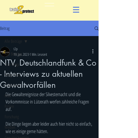
Beitrag
Alle Beiträge
t2p
Alle Beiträge
19. Jan. 2023
1 Min. Lesezeit
NTV, Deutschlandfunk & Co
Krav Maga
- Interviews zu aktuellen
Wing Chun
Gewaltvorfällen
Combatives
Die Gewaltereignisse der Silvesternacht und die 
Kids
Vorkommnisse in Lützerath werfen zahlreiche Fragen 
Polizei
auf.
Forschung
Die Dinge liegen aber leider auch hier nicht so einfach, 
Medien
wie es einige gerne hätten. 
Gewaltprävention