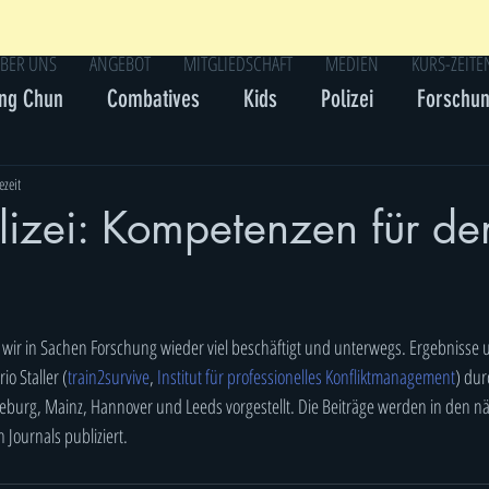
BER UNS
ANGEBOT
MITGLIEDSCHAFT
MEDIEN
KURS-ZEITE
ng Chun
Combatives
Kids
Polizei
Forschu
ezeit
olizei: Kompetenzen für de
wir in Sachen Forschung wieder viel beschäftigt und unterwegs. Ergebnisse u
o Staller (
train2survive
, 
Institut für professionelles Konfliktmanagement
) du
eburg, Mainz, Hannover und Leeds vorgestellt. Die Beiträge werden in den n
 Journals publiziert.