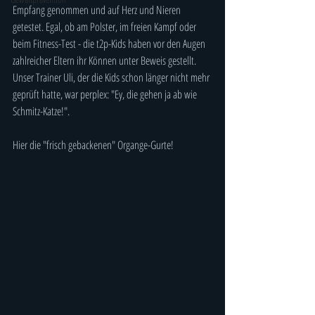
Empfang genommen und auf Herz und Nieren 
getestet. Egal, ob am Polster, im freien Kampf oder 
beim Fitness-Test - die t2p-Kids haben vor den Augen  
zahlreicher Eltern ihr Können unter Beweis gestellt. 
Unser Trainer Uli, der die Kids schon länger nicht mehr 
geprüft hatte, war perplex: "Ey, die gehen ja ab wie 
Schmitz-Katze!".
Hier die "frisch gebackenen" Organge-Gurte!