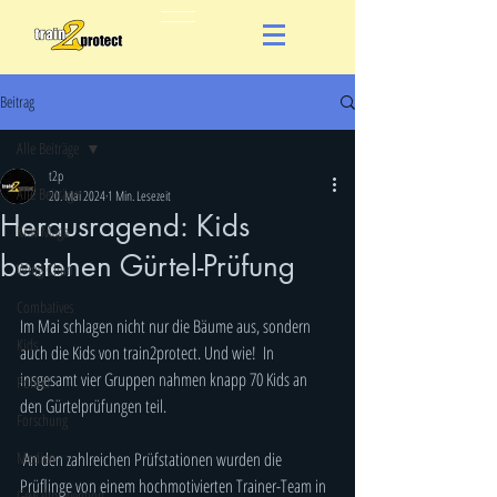
Beitrag
Alle Beiträge
t2p
Alle Beiträge
20. Mai 2024
1 Min. Lesezeit
Herausragend: Kids
Krav Maga
bestehen Gürtel-Prüfung
Wing Chun
Combatives
Im Mai schlagen nicht nur die Bäume aus, sondern 
Kids
auch die Kids von train2protect. Und wie!  In 
insgesamt vier Gruppen nahmen knapp 70 Kids an 
Polizei
den Gürtelprüfungen teil.
Forschung
Medien
 An den zahlreichen Prüfstationen wurden die 
Prüflinge von einem hochmotivierten Trainer-Team in 
Gewaltprävention