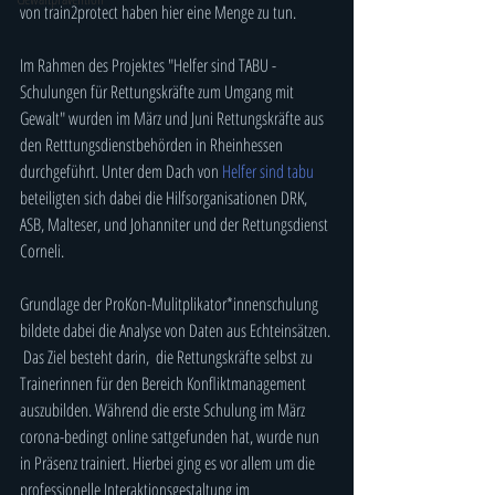
von train2protect haben hier eine Menge zu tun. 
Im Rahmen des Projektes "Helfer sind TABU - 
Schulungen für Rettungskräfte zum Umgang mit 
Gewalt" wurden im März und Juni Rettungskräfte aus 
den Retttungsdienstbehörden in Rheinhessen 
durchgeführt. Unter dem Dach von 
Helfer sind tabu
beteiligten sich dabei die Hilfsorganisationen DRK, 
ASB, Malteser, und Johanniter und der Rettungsdienst 
Corneli. 
Grundlage der ProKon-Mulitplikator*innenschulung 
bildete dabei die Analyse von Daten aus Echteinsätzen. 
 Das Ziel besteht darin,  die Rettungskräfte selbst zu 
Trainerinnen für den Bereich Konfliktmanagement 
auszubilden. Während die erste Schulung im März 
corona-bedingt online sattgefunden hat, wurde nun 
in Präsenz trainiert. Hierbei ging es vor allem um die 
professionelle Interaktionsgestaltung im 