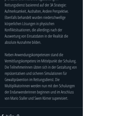
Rettungsdienst basierend auf der 3A Strategie: 
Aufmerksamkeit, Aushalten, Andere Perspektive. 
Ebenfalls behandelt wurden niederschwellige 
körperlichen Lösungen in physischen 
Konfliktsituationen, die allerdings nach der 
Auswertung von Einsatzdaten in der Realität die 
absolute Ausnahme bilden. 
Neben Anwendungskompetenzen stand die 
Vermittlungskompetenz im Mittelpunkt der Schulung. 
Die Teilnehmerinnen übten sich in der Gestaltung von 
repräsentativen und sicheren Simulationen für 
Gewaltprävention im Rettungsdienst. Die 
Multiplikatorinnen werden nun mit den Schulungen 
der Endanwenderinnen beginnen und im Anschluss 
von Mario Staller und Swen Körner supervisiert.